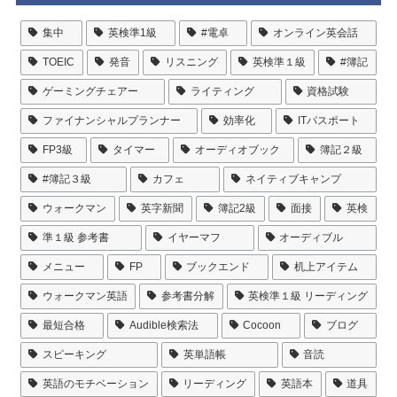
集中
英検準1級
#電卓
オンライン英会話
TOEIC
発音
リスニング
英検準１級
#簿記
ゲーミングチェアー
ライティング
資格試験
ファイナンシャルプランナー
効率化
ITパスポート
FP3級
タイマー
オーディオブック
簿記２級
#簿記３級
カフェ
ネイティブキャンプ
ウォークマン
英字新聞
簿記2級
面接
英検
準１級 参考書
イヤーマフ
オーディブル
メニュー
FP
ブックエンド
机上アイテム
ウォークマン英語
参考書分解
英検準１級 リーディング
最短合格
Audible検索法
Cocoon
ブログ
スピーキング
英単語帳
音読
英語のモチベーション
リーディング
英語本
道具