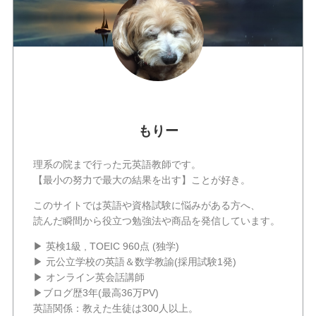
もりー
理系の院まで行った元英語教師です。
【最小の努力で最大の結果を出す】ことが好き。
このサイトでは英語や資格試験に悩みがある方へ、
読んだ瞬間から役立つ勉強法や商品を発信しています。
▶ 英検1級 , TOEIC 960点 (独学)
▶ 元公立学校の英語＆数学教諭(採用試験1発)
▶ オンライン英会話講師
▶ブログ歴3年(最高36万PV)
英語関係：教えた生徒は300人以上。