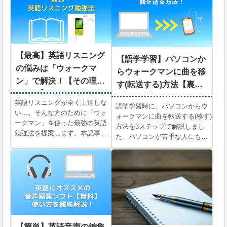
【最高】英語リスニング
【語学学習】パソコンか
の悩みは「ウォークマ
らウォークマンに曲を移
ン」で解決！【その理由
す(転送する)方法【裏ワ
とは…】
ザも紹介】
英語リスニングが全く上達しな
語学学習時に、パソコンからウ
い…。そんな方のために「ウォ
ォークマンに曲を転送する(移す)
ークマン」を使った最強の英語
方法を3ステップで解説しまし
勉強法を提案します。本記事で
た。パソコンが苦手な人にもわ
は、英語学習に限定したウォー
かりやすいように写真でくわし
クマン語学学習の機能４選と、
く解説しています。また、ウォ
英検１級講師の「TOEICリスニ
ークマンで英語学習をする上で
ング勉強の実況中継」も解説！
の便利ワザも同時に解説してい
また、買うべきおすすめウォー
ます。
クマンも紹介しています。
【簡単】英語音声の編集