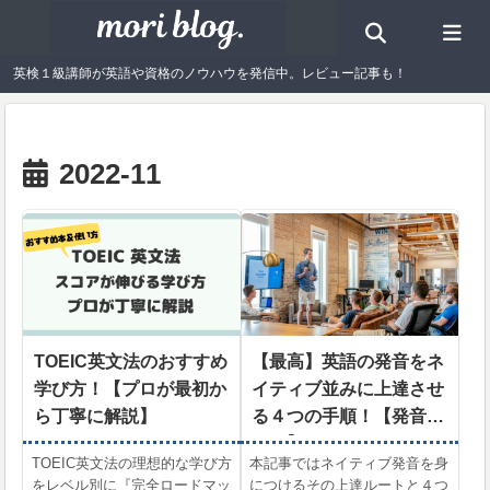
英検１級講師が英語や資格のノウハウを発信中。レビュー記事も！
2022-11
TOEIC英文法のおすすめ
【最高】英語の発音をネ
学び方！【プロが最初か
イティブ並みに上達させ
ら丁寧に解説】
る４つの手順！【発音ル
ート】
TOEIC英文法の理想的な学び方
本記事ではネイティブ発音を身
をレベル別に『完全ロードマッ
につけるその上達ルートと４つ