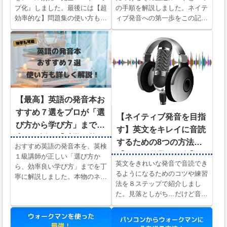
プ化』しました。最後には【超
の手順を解説しました。ネイテ
効率的な】問題集の使い方も解
ィブ発音への第一歩をこの記事
説しています。
で踏み出してください。
【最高】英語の発音本お
すすめ７選をプロが「選
【ネイティブ発音を目指
び方から学び方」まで丁
す】英文をキレイに音読
寧に解説！【独学可能で
するための8つの方法
おすすめ英語の発音本を、英検
す】
【コツや道具も紹介】
１級講師が正しい「選び方か
英文をきれいな発音で音読でき
ら、効率良い学び方」までを丁
るようになるためのコツや練習
寧に解説しました。本物のネイ
法を８ステップで紹介しまし
ティブ発音を身につける戦略や
た。見落としがち…だけど音読
その道具を実体験から解説。本
の質が劇的に変わる３つのコツ
記事でキレイな発音への一歩を
も同時に解説しています。
踏み出してください。