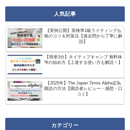
人気記事
【実例公開】英検準1級ライティング合
格のコツ＆対策法【過去問から丁寧に解
説】
【簡単3分】ネイティブキャンプ 無料体
験の始め方【上達する使い方も解説！】
【2025年】The Japan Times Alpha定期
購読の方法【購読者レビュー・感想・口
コミ】
カテゴリー