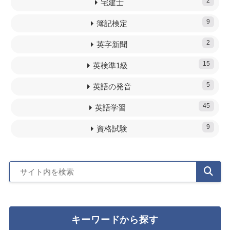
2
宅建士
9
簿記検定
2
英字新聞
15
英検準1級
5
英語の発音
45
英語学習
9
資格試験
キーワードから探す