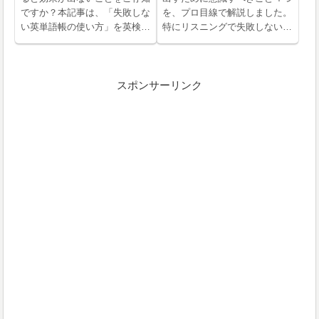
ですか？本記事は、「失敗しな
を、プロ目線で解説しました。
い英単語帳の使い方」を英検１
特にリスニングで失敗しないた
級の英語教諭が実例付きで解説
めには試験会場への入り方は重
しました。従来の「ただ覚え
要です。この記事を読んで試験
る」使い方から脱却して効率的
への準備を万全にしてくださ
に単語を覚えていきましょう。
い。
スポンサーリンク
英検、TOEICほとんどの単語帳
で有効です。