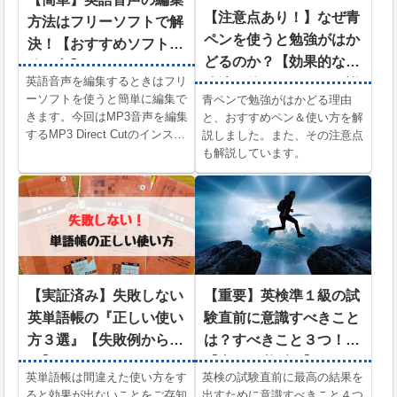
【注意点あり！】なぜ青
方法はフリーソフトで解
ペンを使うと勉強がはか
決！【おすすめソフトの
どるのか？【効果的な勉
使い方】
英語音声を編集するときはフリ
強法＆使うべきペンを詳
ーソフトを使うと簡単に編集で
青ペンで勉強がはかどる理由
しく解説！】
きます。今回はMP3音声を編集
と、おすすめペン＆使い方を解
するMP3 Direct Cutのインスト
説しました。また、その注意点
ール方法から使い方までを詳し
も解説しています。
く解説しました。うまくできな
い場合の対処法も解説していま
す。
【実証済み】失敗しない
【重要】英検準１級の試
英単語帳の『正しい使い
験直前に意識すべきこと
方３選』【失敗例から学
は？すべきこと３つ！
ぶ】
【当日は必ず…】
英単語帳は間違えた使い方をす
英検の試験直前に最高の結果を
ると効果が出ないことをご存知
出すために意識すべきこと４つ