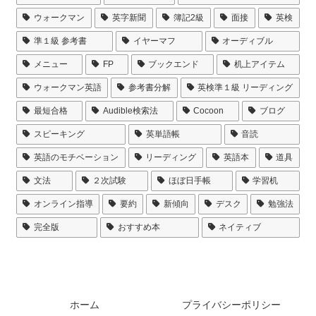
ウォークマン
英字新聞
簿記2級
面接
英検
準１級 参考書
イヤーマフ
オーディブル
メニュー
FP
ブックエンド
机上アイテム
ウォークマン英語
参考書分解
英検準１級 リーディング
最短合格
Audible検索法
Cocoon
ブログ
スピーキング
英単語帳
音読
英語のモチベーション
リーディング
英語本
道具
文法
２次試験
ほぼ日手帳
学習机
オンライン指導
要約
新傾向
デスク
勉強法
完全版
おすすめ本
ネイティブ
ホーム
プライバシーポリシー