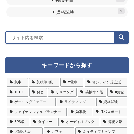
9
資格試験
キーワードから探す
集中
英検準1級
#電卓
オンライン英会話
TOEIC
発音
リスニング
英検準１級
#簿記
ゲーミングチェアー
ライティング
資格試験
ファイナンシャルプランナー
効率化
ITパスポート
FP3級
タイマー
オーディオブック
簿記２級
#簿記３級
カフェ
ネイティブキャンプ