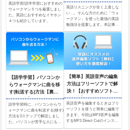
とは…】
英語学習/語学学習におすすめの
英語リスニングが全く上達しな
ウォークマン５つを厳選しまし
い…。そんな方のために「ウォ
た。英語におすすめなイヤホン
ークマン」を使った最強の英語
４つも紹介しています。
勉強法を提案します。本記事で
は、英語学習に限定したウォー
クマン語学学習の機能４選と、
英検１級講師の「TOEICリスニ
ング勉強の実況中継」も解説！
また、買うべきおすすめウォー
クマンも紹介しています。
【簡単】英語音声の編集
【語学学習】パソコンか
方法はフリーソフトで解
らウォークマンに曲を移
決！【おすすめソフトの
す(転送する)方法【裏ワ
使い方】
ザも紹介】
英語音声を編集するときはフリ
語学学習時に、パソコンからウ
ーソフトを使うと簡単に編集で
ォークマンに曲を転送する(移す)
きます。今回はMP3音声を編集
方法を3ステップで解説しまし
するMP3 Direct Cutのインスト
た。パソコンが苦手な人にもわ
ール方法から使い方までを詳し
かりやすいように写真でくわし