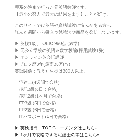
理系の院まで行った元英語教師です。
【最小の努力で最大の結果を出す】ことが好き。
このサイトでは英語や資格試験に悩みがある方へ、
読んだ瞬間から役立つ勉強法や商品を発信しています。
▶ 英検1級 , TOEIC 960点 (独学)
▶ 元公立学校の英語＆数学教諭(採用試験1発)
▶ オンライン英会話講師
▶ブログ歴3年(最高36万PV)
英語関係：教えた生徒は300人以上。
・宅建士(4週間で合格)
・簿記3級(8日で合格)
・簿記2級(1ヶ月で合格)
・FP3級 (5日で合格)
・FP2級 (6日で合格)
・ITパスポート(4日で合格)
▶ 英検指導・TOEICコーチングはこちら»
▶ 1ヶ月で攻略できる宅建士の本はこちら»