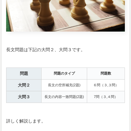
長文問題は下記の大問２、大問３です。
問題
問題のタイプ
問題数
大問２
長文の空所補充(2題)
６問（３,３問）
大問３
長文の内容一致問題(2題)
7問（３,４問）
詳しく解説します。