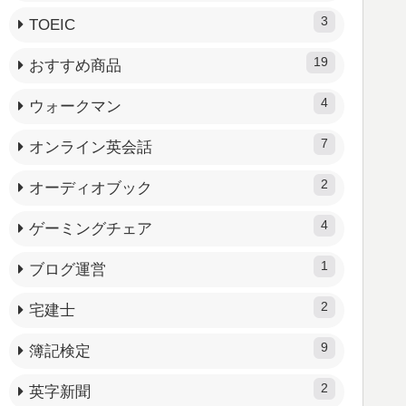
3
TOEIC
19
おすすめ商品
4
ウォークマン
7
オンライン英会話
2
オーディオブック
4
ゲーミングチェア
1
ブログ運営
2
宅建士
9
簿記検定
2
英字新聞