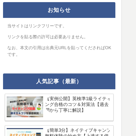
お知らせ
当サイトはリンクフリーです。
リンクを貼る際の許可は必要ありません。
なお、本文の引用は出典元URLを貼ってくださればOK
です。
人気記事（最新）
【実例公開】英検準1級ライティ
ング合格のコツ＆対策法【過去
問から丁寧に解説】
【簡単3分】ネイティブキャンプ
無料体験の始め方【上達する使