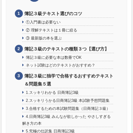
簿記３級テキスト選びのコツ
①入門書は必要ない
② 理解テキストは１冊に絞る
③ 最新版の本を選ぶ
簿記３級のテキストの種類３つ【選び方】
簿記３級に必要な本は数冊でOK
ネット試験はどのテキストがおすすめ？
簿記３級に独学で合格するおすすめテキスト
＆問題集５選
1.スッキリわかる 日商簿記3級
2.スッキリうかる日商簿記3級 本試験予想問題集
3.合格するための本試験問題集（日商簿記３級）
4.日商簿記3級 みんなが欲しかった やさしすぎる
解き方の本
5.究極の仕訳集 日商簿記3級