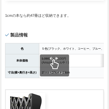
1cmの本なら約47冊ほど収納できます。
製品情報
色
５色(ブラック、ホワイト、コーヒー、ブルー、グレ
1,380円
⇒1,100円
本体価格
(Amazonセール中！)
寸法(横×奥行き×高さ)
15cm × 10cm × 19cm
スクロールできます