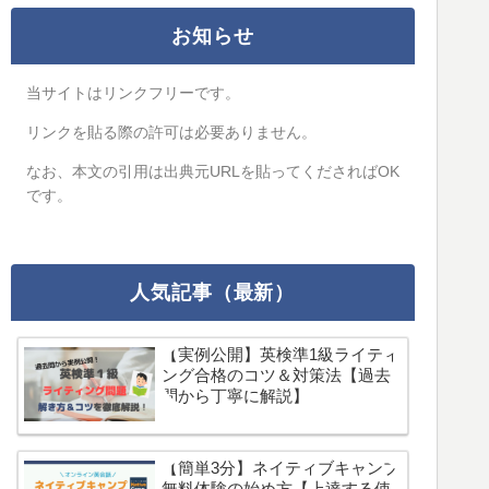
お知らせ
当サイトはリンクフリーです。
リンクを貼る際の許可は必要ありません。
なお、本文の引用は出典元URLを貼ってくださればOK
です。
人気記事（最新）
【実例公開】英検準1級ライティ
ング合格のコツ＆対策法【過去
問から丁寧に解説】
【簡単3分】ネイティブキャンプ
無料体験の始め方【上達する使