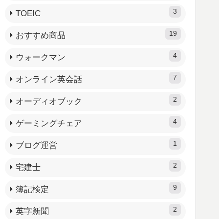
3
TOEIC
19
おすすめ商品
4
ウォークマン
7
オンライン英会話
2
オーディオブック
4
ゲーミングチェア
1
ブログ運営
2
宅建士
9
簿記検定
2
英字新聞