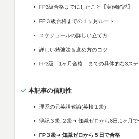
FP3級合格までにしたこと【実例解説】
FP３級合格までの１ヶ月ルート
スケジュールの詳しい立て方
詳しい勉強法＆進め方のコツ
FP3級「1ヶ月合格」までの具体的な3ス
本記事の信頼性
理系の元英語教諭(英検１級)
簿記３級,２級➜ 知識ゼロから8日,1ヶ月
FP３級➜ 知識ゼロから５日で合格