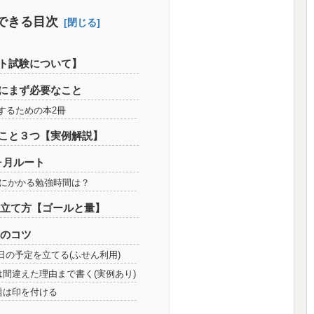
できる目次
ット試験について】
めにまず必要なこと
格するための本2冊
たこと３つ【実例解説】
ヶ月ルート
でにかかる勉強時間は？
い立て方【ゴールと量】
方のコツ
日の予定を立てる(ふせん利用)
間違えた理由まで書く(実例あり)
題は印を付ける