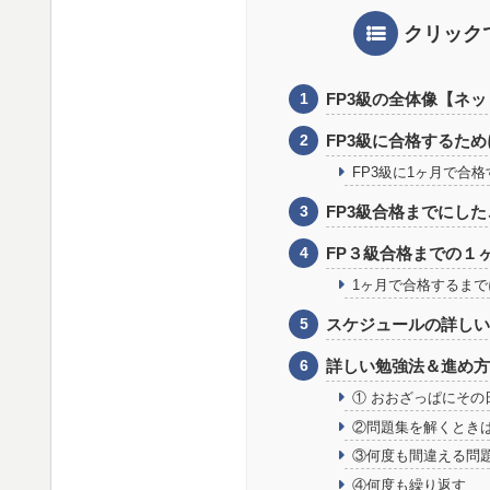
クリック
FP3級の全体像【ネ
FP3級に合格するた
FP3級に1ヶ月で合
FP3級合格までにし
FP３級合格までの１
1ヶ月で合格するま
スケジュールの詳し
詳しい勉強法＆進め
① おおざっぱにその
②問題集を解くときは
③何度も間違える問
④何度も繰り返す