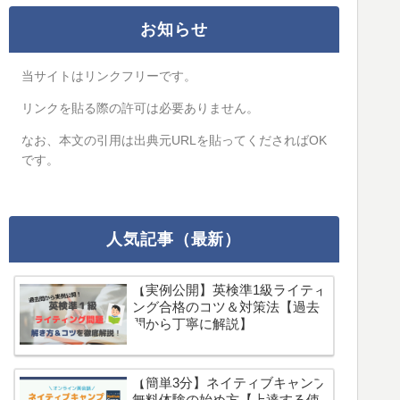
お知らせ
当サイトはリンクフリーです。
リンクを貼る際の許可は必要ありません。
なお、本文の引用は出典元URLを貼ってくださればOK
です。
人気記事（最新）
【実例公開】英検準1級ライティ
ング合格のコツ＆対策法【過去
問から丁寧に解説】
【簡単3分】ネイティブキャンプ
無料体験の始め方【上達する使