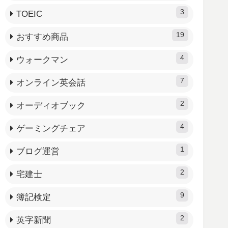
3
TOEIC
19
おすすめ商品
4
ウォークマン
7
オンライン英会話
2
オーディオブック
4
ゲーミングチェア
1
ブログ運営
2
宅建士
9
簿記検定
2
英字新聞